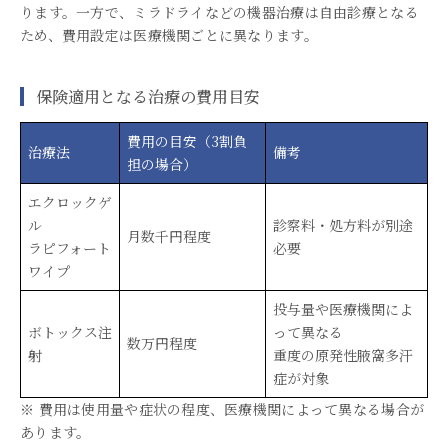
ります。一方で、ミラドライなどの機器治療は自由診療となる
ため、費用設定は医療機関ごとに異なります。
保険適用となる治療の費用目安
費用の目安（3割負
治療法
備考
担の場合）
エクロックゲ
ル
診察料・処方料が別途
月数千円程度
ラピフォート
必要
ワイプ
投与量や医療機関によ
ボトックス注
って異なる
数万円程度
射
重度の原発性腋窩多汗
症が対象
※ 費用は使用量や症状の程度、医療機関によって異なる場合が
あります。