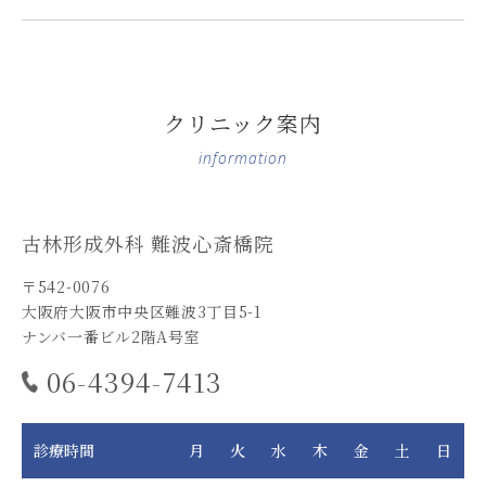
クリニック案内
information
古林形成外科 難波心斎橋院
〒542-0076
大阪府大阪市中央区難波3丁目5-1
ナンバ一番ビル2階A号室
06-4394-7413
診療時間
月
火
水
木
金
土
日