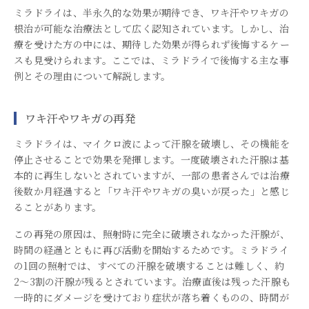
ミラドライは、半永久的な効果が期待でき、ワキ汗やワキガの
根治が可能な治療法として広く認知されています。しかし、治
療を受けた方の中には、期待した効果が得られず後悔するケー
スも見受けられます。ここでは、ミラドライで後悔する主な事
例とその理由について解説します。
ワキ汗やワキガの再発
ミラドライは、マイクロ波によって汗腺を破壊し、その機能を
停止させることで効果を発揮します。一度破壊された汗腺は基
本的に再生しないとされていますが、一部の患者さんでは治療
後数か月経過すると「ワキ汗やワキガの臭いが戻った」と感じ
ることがあります。
この再発の原因は、照射時に完全に破壊されなかった汗腺が、
時間の経過とともに再び活動を開始するためです。ミラドライ
の1回の照射では、すべての汗腺を破壊することは難しく、約
2〜3割の汗腺が残るとされています。治療直後は残った汗腺も
一時的にダメージを受けており症状が落ち着くものの、時間が